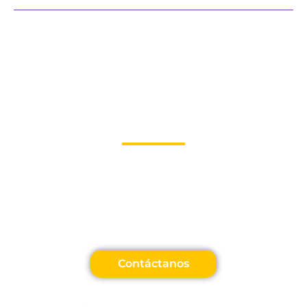
Web Hosting y Dominio
¡Somos el aliado que tu
empresa necesita!
La mejor tecnología para el éxito de tu empresa
En WebStore estamos preparados para ayudarte a
destacar
TU NEGOCIO
en tu industria con
TU dominio,
TU hosting, TU tienda online, TU sitio web
y más.
TU NEGOCIO
merece estar a la vanguardia para llegar
al éxito empresarial.
Contáctanos